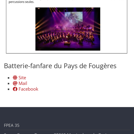
en
Ille-
et-
Vilaine
Batterie-fanfare du Pays de Fougères
Site
Mail
Facebook
FPEA 35