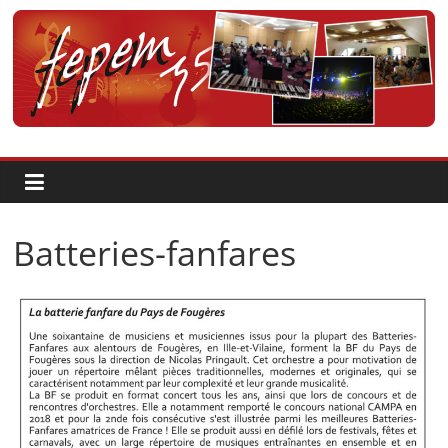
Passer
au
contenu
Fédération
pour
la
Batteries-fanfares
Pratique
et
l'Enseignement
Artistique