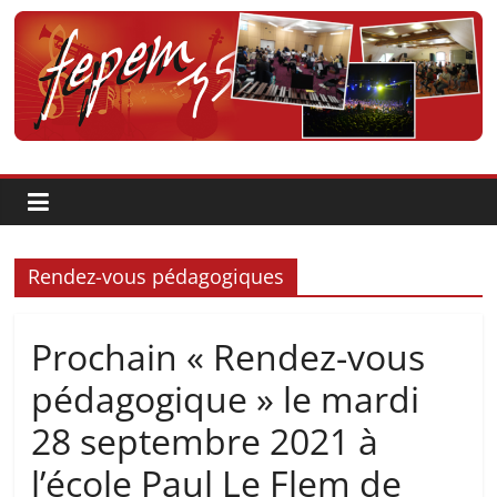
Passer
au
contenu
Fédération
pour
la
Pratique
Rendez-vous pédagogiques
et
Prochain « Rendez-vous
pédagogique » le mardi
l'Enseignement
28 septembre 2021 à
Artistique
l’école Paul Le Flem de