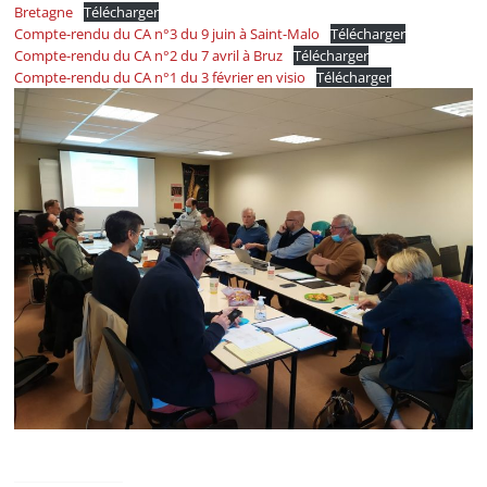
Bretagne
Télécharger
en
Compte-rendu du CA n°3 du 9 juin à Saint-Malo
Télécharger
Compte-rendu du CA n°2 du 7 avril à Bruz
Télécharger
Ille-
Compte-rendu du CA n°1 du 3 février en visio
Télécharger
et-
Vilaine