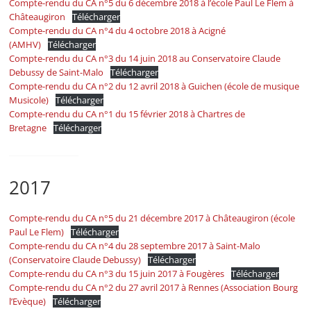
Compte-rendu du CA n°5 du 6 décembre 2018 à l’école Paul Le Flem à
Châteaugiron
Télécharger
Compte-rendu du CA n°4 du 4 octobre 2018 à Acigné
(AMHV)
Télécharger
Compte-rendu du CA n°3 du 14 juin 2018 au Conservatoire Claude
Debussy de Saint-Malo
Télécharger
Compte-rendu du CA n°2 du 12 avril 2018 à Guichen (école de musique
Musicole)
Télécharger
Compte-rendu du CA n°1 du 15 février 2018 à Chartres de
Bretagne
Télécharger
2017
Compte-rendu du CA n°5 du 21 décembre 2017 à Châteaugiron (école
Paul Le Flem)
Télécharger
Compte-rendu du CA n°4 du 28 septembre 2017 à Saint-Malo
(Conservatoire Claude Debussy)
Télécharger
Compte-rendu du CA n°3 du 15 juin 2017 à Fougères
Télécharger
Compte-rendu du CA n°2 du 27 avril 2017 à Rennes (Association Bourg
l’Evèque)
Télécharger