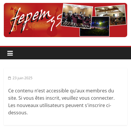
Passer
au
contenu
Fédération
pour
la
Pratique
23 juin 2025
et
Ce contenu n’est accessible qu’aux membres du
site. Si vous êtes inscrit, veuillez vous connecter.
l'Enseignement
Les nouveaux utilisateurs peuvent s'inscrire ci-
dessous.
Artistique