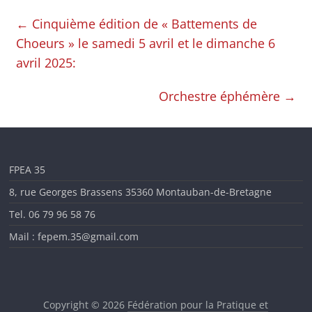
en
←
Cinquième édition de « Battements de
Choeurs » le samedi 5 avril et le dimanche 6
Ille-
avril 2025:
et-
Orchestre éphémère
→
Vilaine
FPEA 35
8, rue Georges Brassens 35360 Montauban-de-Bretagne
Tel. 06 79 96 58 76
Mail : fepem.35@gmail.com
Copyright © 2026
Fédération pour la Pratique et