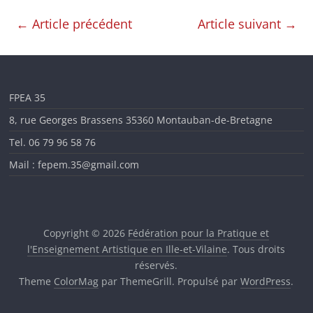
en
←
Article précédent
Article suivant
→
Ille-
et-
FPEA 35
8, rue Georges Brassens 35360 Montauban-de-Bretagne
Vilaine
Tel. 06 79 96 58 76
Mail : fepem.35@gmail.com
Copyright © 2026
Fédération pour la Pratique et
l'Enseignement Artistique en Ille-et-Vilaine
. Tous droits
réservés.
Theme
ColorMag
par ThemeGrill. Propulsé par
WordPress
.