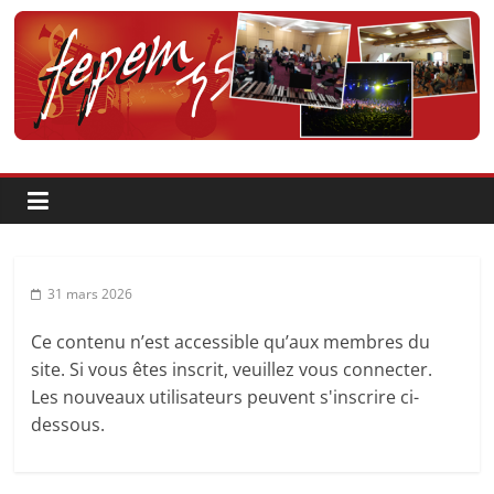
Passer
au
contenu
Fédération
pour
la
Pratique
31 mars 2026
et
Ce contenu n’est accessible qu’aux membres du
site. Si vous êtes inscrit, veuillez vous connecter.
l'Enseignement
Les nouveaux utilisateurs peuvent s'inscrire ci-
dessous.
Artistique