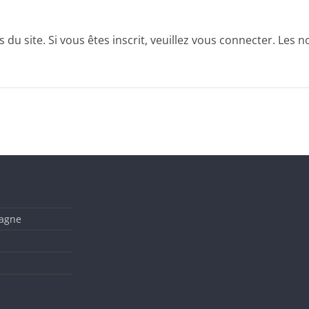
u site. Si vous êtes inscrit, veuillez vous connecter. Les no
tagne