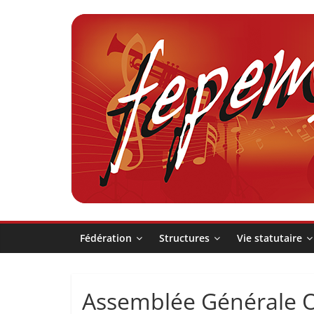
Passer
au
contenu
Fédération
pour
la
Pratique
Fédération
Structures
Vie statutaire
et
Assemblée Générale O