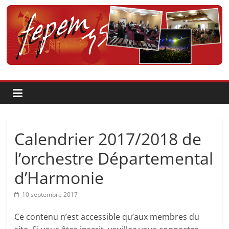
Passer
au
contenu
Fédération
pour
la
Pratique
Calendrier 2017/2018 de
et
l’orchestre Départemental
d’Harmonie
l'Enseignement
10 septembre 2017
Artistique
Ce contenu n’est accessible qu’aux membres du