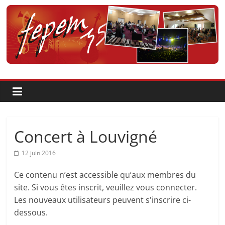
Passer
au
contenu
Fédération
pour
la
Pratique
Concert à Louvigné
et
12 juin 2016
Ce contenu n’est accessible qu’aux membres du
l'Enseignement
site. Si vous êtes inscrit, veuillez vous connecter.
Les nouveaux utilisateurs peuvent s'inscrire ci-
Artistique
dessous.