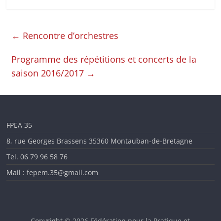
en
Ille-
←
Rencontre d’orchestres
Programme des répétitions et concerts de la
et-
saison 2016/2017
→
Vilaine
FPEA 35
8, rue Georges Brassens 35360 Montauban-de-Bretagne
Tel. 06 79 96 58 76
Mail : fepem.35@gmail.com
Copyright © 2026
Fédération pour la Pratique et