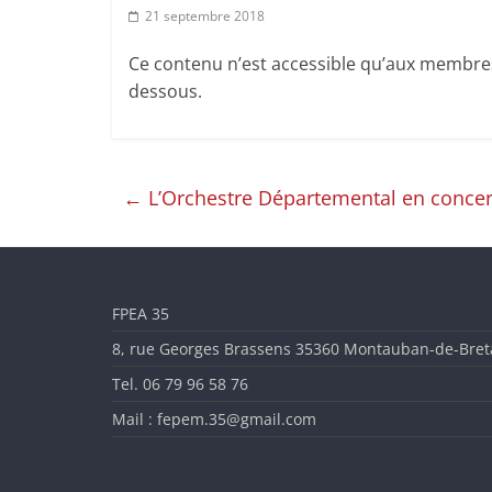
l'Enseignement
21 septembre 2018
Artistique
Ce contenu n’est accessible qu’aux membres d
dessous.
en
Ille-
←
L’Orchestre Départemental en concer
et-
Vilaine
FPEA 35
8, rue Georges Brassens 35360 Montauban-de-Bre
Tel. 06 79 96 58 76
Mail : fepem.35@gmail.com