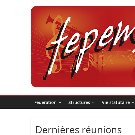
Passer
au
contenu
Fédération
pour
la
Pratique
Fédération
Structures
Vie statutaire
et
Dernières réunions