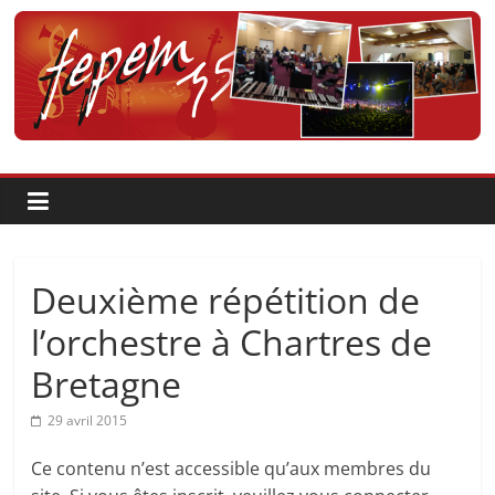
Passer
au
contenu
Fédération
pour
la
Pratique
Deuxième répétition de
et
l’orchestre à Chartres de
Bretagne
l'Enseignement
29 avril 2015
Artistique
Ce contenu n’est accessible qu’aux membres du