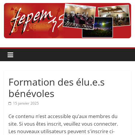
Passer
au
contenu
Fédération
pour
la
Pratique
Formation des élu.e.s
et
bénévoles
15 janvier 2025
l'Enseignement
Ce contenu n’est accessible qu’aux membres du
Artistique
site. Si vous êtes inscrit, veuillez vous connecter.
Les nouveaux utilisateurs peuvent s'inscrire ci-