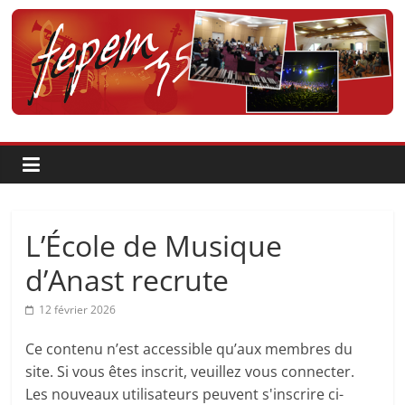
Passer
au
contenu
Fédération
pour
la
Pratique
L’École de Musique
et
d’Anast recrute
12 février 2026
l'Enseignement
Ce contenu n’est accessible qu’aux membres du
Artistique
site. Si vous êtes inscrit, veuillez vous connecter.
Les nouveaux utilisateurs peuvent s'inscrire ci-