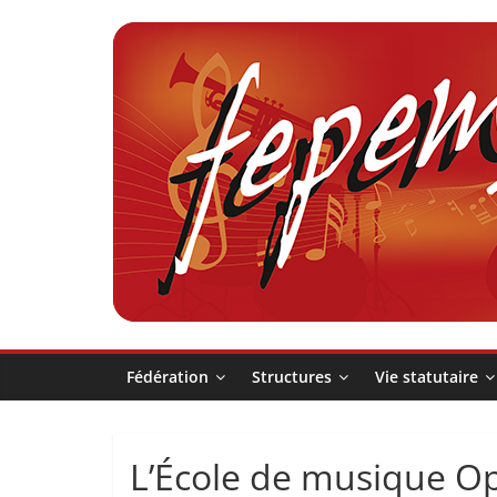
Passer
au
contenu
Fédération
pour
la
Pratique
Fédération
Structures
Vie statutaire
et
L’École de musique Op