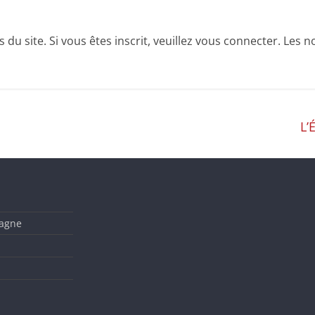
u site. Si vous êtes inscrit, veuillez vous connecter. Les no
L’
tagne