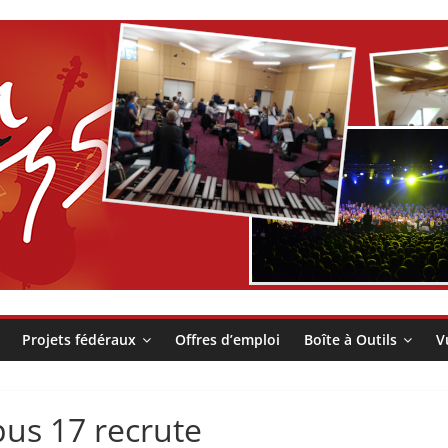
Projets fédéraux
Offres d’emploi
Boîte à Outils
V
us 17 recrute