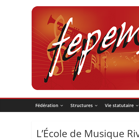
Passer
au
contenu
Fédération
pour
la
Pratique
Fédération
Structures
Vie statutaire
et
L’École de Musique Ri