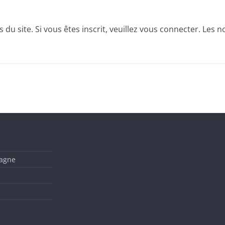
u site. Si vous êtes inscrit, veuillez vous connecter. Les no
tagne