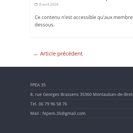
l'Enseignement
8 avril 2026
Artistique
Ce contenu n’est accessible qu’aux membres d
dessous.
en
Ille-
←
Article précédent
et-
Vilaine
FPEA 35
8, rue Georges Brassens 35360 Montauban-de-Bre
Tel. 06 79 96 58 76
Mail : fepem.35@gmail.com