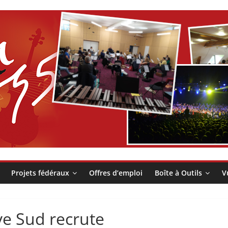
Projets fédéraux
Offres d’emploi
Boîte à Outils
V
ve Sud recrute