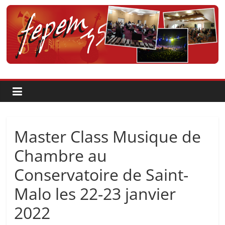
Passer
au
contenu
Fédération
pour
la
Pratique
Master Class Musique de
et
Chambre au
Conservatoire de Saint-
l'Enseignement
Malo les 22-23 janvier
Artistique
2022