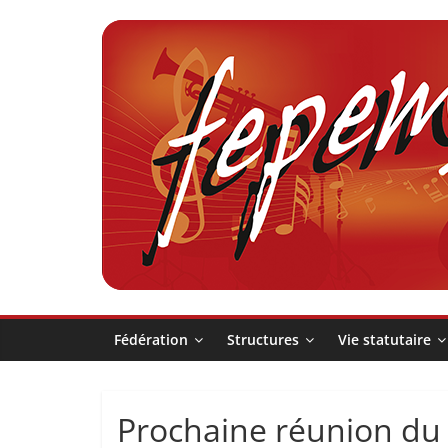
Passer
au
contenu
Fédération
pour
la
Pratique
Fédération
Structures
Vie statutaire
et
Prochaine réunion du 