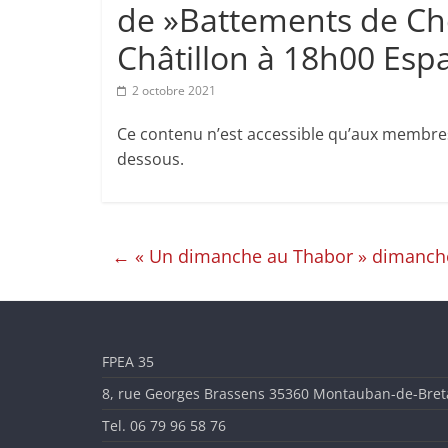
l'Enseignement
de »Battements de Ch
Artistique
Châtillon à 18h00 Espa
2 octobre 2021
en
Ce contenu n’est accessible qu’aux membres d
Ille-
dessous.
et-
←
« Un dimanche au Thabor » dimanch
Vilaine
FPEA 35
8, rue Georges Brassens 35360 Montauban-de-Bre
Tel. 06 79 96 58 76