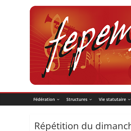
Passer
au
contenu
Fédération
pour
la
Pratique
Fédération
Structures
Vie statutaire
et
Répétition du dimanc