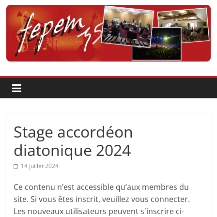
Passer
au
contenu
Fédération
pour
la
Pratique
Stage accordéon
et
diatonique 2024
14 juillet 2024
l'Enseignement
Ce contenu n’est accessible qu’aux membres du
Artistique
site. Si vous êtes inscrit, veuillez vous connecter.
Les nouveaux utilisateurs peuvent s'inscrire ci-