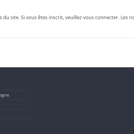
u site. Si vous êtes inscrit, veuillez vous connecter. Les no
tagne