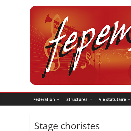
Passer
au
contenu
Fédération
pour
la
Pratique
Fédération
Structures
Vie statutaire
et
Stage choristes