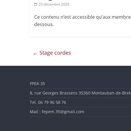
l'Enseignement
23 décembre 2025
Artistique
Ce contenu n’est accessible qu’aux membres d
dessous.
en
Ille-
←
Stage cordes
et-
Vilaine
FPEA 35
8, rue Georges Brassens 35360 Montauban-de-Bre
Tel. 06 79 96 58 76
Mail : fepem.35@gmail.com