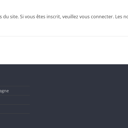
u site. Si vous êtes inscrit, veuillez vous connecter. Les no
tagne