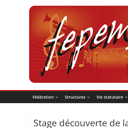
Passer
au
contenu
Fédération
pour
la
Pratique
Fédération
Structures
Vie statutaire
et
Stage découverte de l