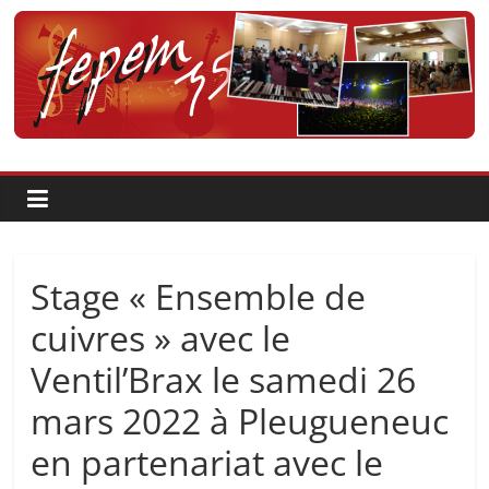
Passer
au
contenu
Fédération
pour
la
Pratique
Stage « Ensemble de
et
cuivres » avec le
Ventil’Brax le samedi 26
l'Enseignement
mars 2022 à Pleugueneuc
Artistique
en partenariat avec le