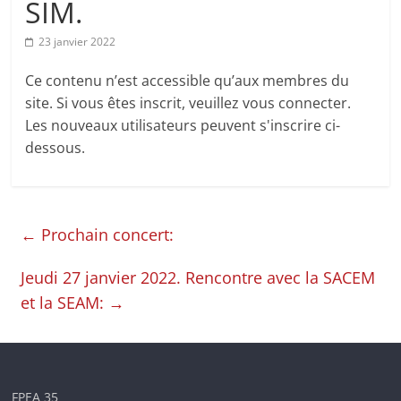
SIM.
en
23 janvier 2022
Ille-
Ce contenu n’est accessible qu’aux membres du
site. Si vous êtes inscrit, veuillez vous connecter.
et-
Les nouveaux utilisateurs peuvent s'inscrire ci-
dessous.
Vilaine
←
Prochain concert:
Jeudi 27 janvier 2022. Rencontre avec la SACEM
et la SEAM:
→
FPEA 35