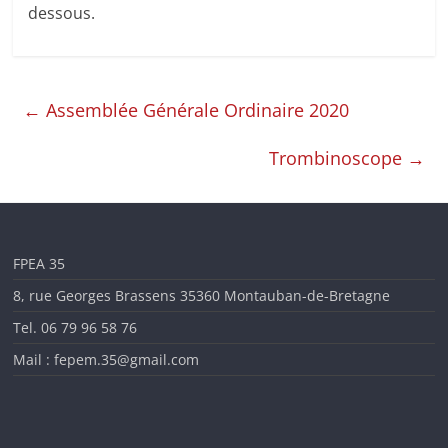
dessous.
en
Ille-
←
Assemblée Générale Ordinaire 2020
et-
Trombinoscope
→
Vilaine
FPEA 35
8, rue Georges Brassens 35360 Montauban-de-Bretagne
Tel. 06 79 96 58 76
Mail : fepem.35@gmail.com