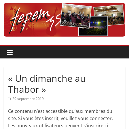
Passer
au
contenu
Fédération
pour
la
Pratique
« Un dimanche au
et
Thabor »
29 septembre 2019
l'Enseignement
Ce contenu n’est accessible qu’aux membres du
Artistique
site. Si vous êtes inscrit, veuillez vous connecter.
Les nouveaux utilisateurs peuvent s'inscrire ci-