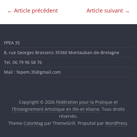
en
←
Article précédent
Article suivant
→
Ille-
et-
FPEA 35
8, rue Georges Brassens 35360 Montauban-de-Bretagne
Vilaine
Tel. 06 79 96 58 76
Mail : fepem.35@gmail.com
Copyright © 2026
Fédération pour la Pratique et
l'Enseignement Artistique en Ille-et-Vilaine
. Tous droits
réservés.
Theme
ColorMag
par ThemeGrill. Propulsé par
WordPress
.