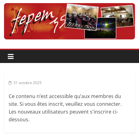
Passer
au
contenu
Fédération
pour
la
Pratique
31 octobre 2025
et
Ce contenu n’est accessible qu’aux membres du
site. Si vous êtes inscrit, veuillez vous connecter.
l'Enseignement
Les nouveaux utilisateurs peuvent s'inscrire ci-
dessous.
Artistique