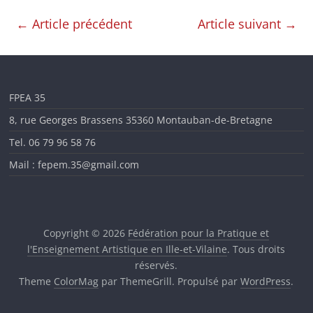
en
←
Article précédent
Article suivant
→
Ille-
et-
FPEA 35
8, rue Georges Brassens 35360 Montauban-de-Bretagne
Vilaine
Tel. 06 79 96 58 76
Mail : fepem.35@gmail.com
Copyright © 2026
Fédération pour la Pratique et
l'Enseignement Artistique en Ille-et-Vilaine
. Tous droits
réservés.
Theme
ColorMag
par ThemeGrill. Propulsé par
WordPress
.