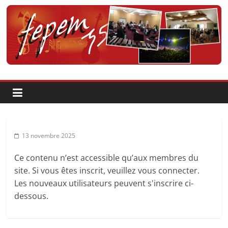
Passer
au
contenu
Fédération
pour
la
Pratique
13 novembre 2025
et
Ce contenu n’est accessible qu’aux membres du
site. Si vous êtes inscrit, veuillez vous connecter.
l'Enseignement
Les nouveaux utilisateurs peuvent s'inscrire ci-
dessous.
Artistique