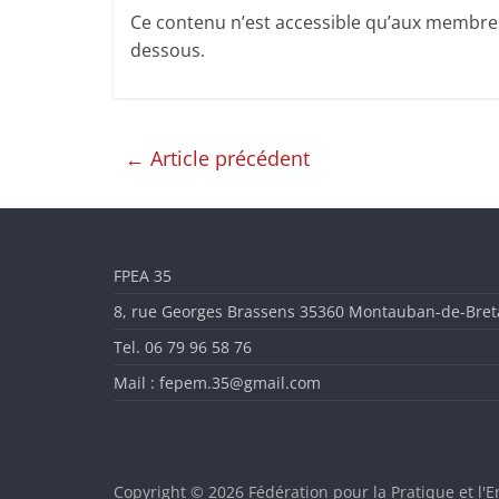
l'Enseignement
Ce contenu n’est accessible qu’aux membres d
Artistique
dessous.
en
←
Article précédent
Ille-
et-
FPEA 35
Vilaine
8, rue Georges Brassens 35360 Montauban-de-Bre
Tel. 06 79 96 58 76
Mail : fepem.35@gmail.com
Copyright © 2026
Fédération pour la Pratique et l'E