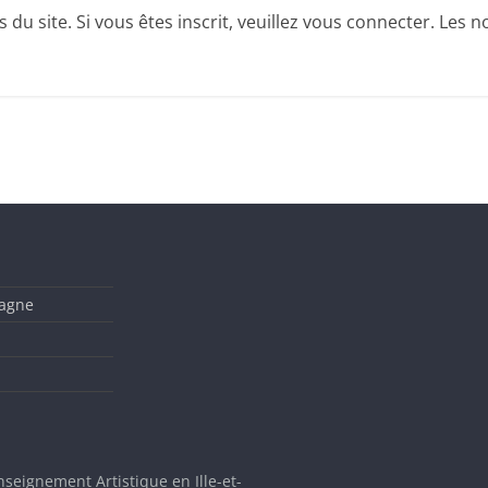
u site. Si vous êtes inscrit, veuillez vous connecter. Les no
tagne
nseignement Artistique en Ille-et-