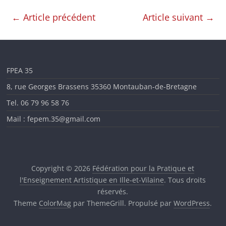
en
←
Article précédent
Article suivant
→
Ille-
et-
FPEA 35
8, rue Georges Brassens 35360 Montauban-de-Bretagne
Vilaine
Tel. 06 79 96 58 76
Mail : fepem.35@gmail.com
Copyright © 2026
Fédération pour la Pratique et
l'Enseignement Artistique en Ille-et-Vilaine
. Tous droits
réservés.
Theme
ColorMag
par ThemeGrill. Propulsé par
WordPress
.