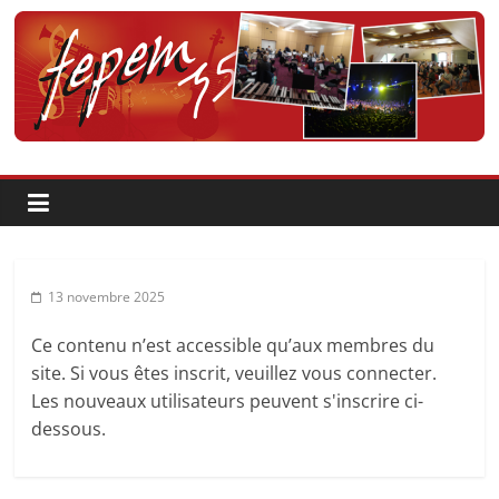
Passer
au
contenu
Fédération
pour
la
Pratique
13 novembre 2025
et
Ce contenu n’est accessible qu’aux membres du
site. Si vous êtes inscrit, veuillez vous connecter.
l'Enseignement
Les nouveaux utilisateurs peuvent s'inscrire ci-
dessous.
Artistique