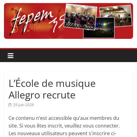
Passer
au
contenu
Fédération
pour
la
Pratique
L’École de musique
et
Allegro recrute
29 juin 2026
l'Enseignement
Ce contenu n’est accessible qu’aux membres du
Artistique
site. Si vous êtes inscrit, veuillez vous connecter.
Les nouveaux utilisateurs peuvent s'inscrire ci-