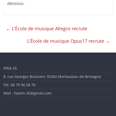
dessous.
en
Ille-
←
L’École de musique Allegro recrute
et-
L’École de musique Opus17 recrute
→
Vilaine
FPEA 35
8, rue Georges Brassens 35360 Montauban-de-Bretagne
Tel. 06 79 96 58 76
Mail : fepem.35@gmail.com