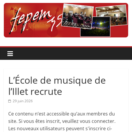
Passer
au
contenu
Fédération
pour
la
Pratique
L’École de musique de
et
l’Illet recrute
29 juin 2026
l'Enseignement
Ce contenu n’est accessible qu’aux membres du
Artistique
site. Si vous êtes inscrit, veuillez vous connecter.
Les nouveaux utilisateurs peuvent s'inscrire ci-